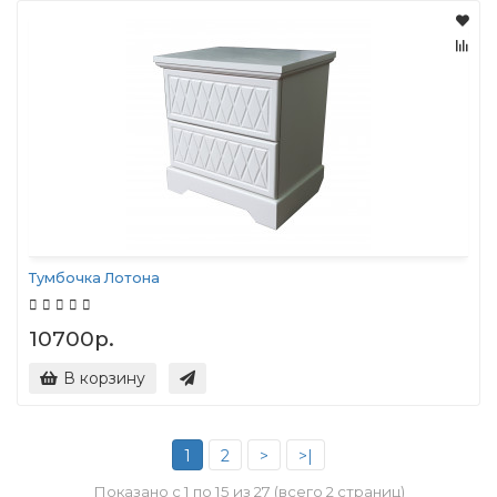
Тумбочка Лотона
10700р.
В корзину
1
2
>
>|
Показано с 1 по 15 из 27 (всего 2 страниц)