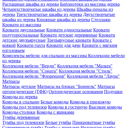
Распашные шкафы из дерева
Библиотеки из массива дерева
Четырехстворчатые шкафы из дерева
Шкафы-пеналы из
дерева
Трехстворчатые шкафы из дерева
Двухстворчатые
шкафы из дерева
Книжные шкафы из дерева
Стеллажи
Кровати из массива
Кровати двуспальные
Кровати односпальные
Кровати
полутороспальные
Кровати детские деревянные
Кровати
детские двухъярусные
Трехъярусные кровати
Кровати с
ковкой
Кровати-тахта
Кровати для дачи
Кровати с мягким
изголовьем
Комплекты мебели для спальни из массива
Коллекции мебели
из дерева
Коллекция мебели "Верди"
Коллекция мебели "Мальта"
Коллекция мебели "Соната"
Коллекция мебели "Стиль"
Коллекция мебели "Флоренция"
Коллекция мебели "Лаура"
Матрасы
Матрасы детские
Матрасы на блоках "Боннель"
Матрасы
ортопедические (ТФК)
Ортопедические основания
Подушки
Комоды из дерева
Комоды в спальню
Белые комоды
Комоды в прихожую
Комоды под телевизор
Комоды в гостиную
Высокие комоды
Комоды-столики
Комоды с ящиками
Тумбы деревянные
Тумбы под телевизор
Белые тумбы
Прикроватные тумбы
Современные тумбы
Тумбы с ящиками
Недорогие тумбы